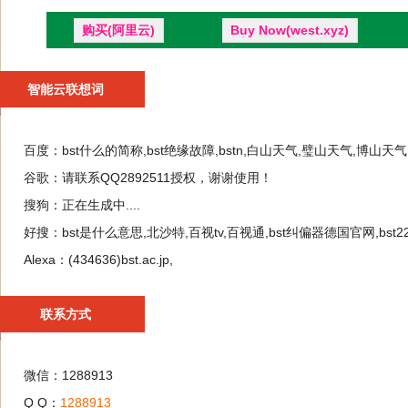
购买(阿里云)
Buy Now(west.xyz)
智能云联想词
百度：
bst什么的简称,bst绝缘故障,bstn,白山天气,璧山天气,博山天气,
谷歌：
请联系QQ2892511授权，谢谢使用！
搜狗：
正在生成中....
好搜：
bst是什么意思,北沙特,百视tv,百视通,bst纠偏器德国官网,bst
Alexa：
(434636)bst.ac.jp,
联系方式
微信：1288913
Q Q：
1288913